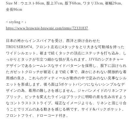
Size M : ウエスト86cm, 股上37cm, 股下68cm, ワタリ33cm, 裾幅29cm,
全長96cm
< styling > ↓
https://www.brownie-brownie.com/items/72331837
日本の袴からインスパイアを受け、西洋と掛け合わせた
TROUSERS#74。フロント左右に4タックをとり大きな可動域を持った
ワイドシルエット。裾まで続くタックの頂点にステッチを打ち込み、し
っかりとタックが引立つ細かな技が見られます。JJVEのシグネチャー
デザインであるシームレスなサイドパターンを採用し、股下に設けられ
たガゼットクロッチが裾近くまで続く事で、疎かにされない開放的な着
用感の良さ。これらのディティールが動作の中で淀みのない見事なシル
エットを形成します。後ろ面は5ポケットパンツにならいシンプルなデ
ザインの為、着用の難しさを感じません。ジャパンメイドのリネンファ
ブリック。ピッチを変えたラインはブラックに明暗の差を生み出すよう
なコントラストストライプ。端正なイメージよりも、リネンと混じり合
うことでリズムのある動きを感じる柄です。サイド&バックポケット。
フロントフライ、ドローコード付き。