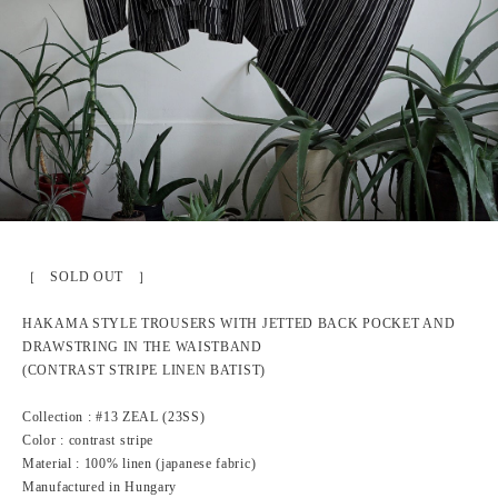
［ SOLD OUT ］
HAKAMA STYLE TROUSERS WITH JETTED BACK POCKET AND
DRAWSTRING IN THE WAISTBAND
(CONTRAST STRIPE LINEN BATIST)
Collection : #13 ZEAL (23SS)
Color : contrast stripe
Material : 100% linen (japanese fabric)
Manufactured in Hungary