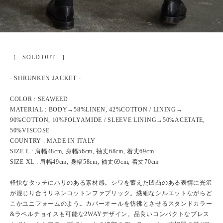
［ SOLD OUT ］
- SHRUNKEN JACKET -
COLOR : SEAWEED
MATERIAL : BODY→58%LINEN, 42%COTTON / LINING→
90%COTTON, 10%POLYAMIDE / SLEEVE LINING→50%ACETATE,
50%VISCOSE
COUNTRY : MADE IN ITALY
SIZE L : 肩幅48cm, 身幅56cm, 袖丈68cm, 着丈69cm
SIZE XL : 肩幅49cm, 身幅58cm, 袖丈69cm, 着丈70cm
軽快なタッチにハリのある素材感。シワを蓄えた凹凸のある表情に光沢
が混じり合うリネンコットンファブリック。繊細なシルエットながらど
こかユニフォームのよう。カバーオールを彷彿とさせるスタンドカラー
&ラペルチョイスも可能な2WAYデザイン。品良いコンパクトなブレス