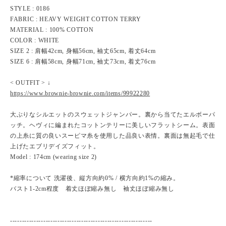
STYLE : 0186
FABRIC : HEAVY WEIGHT COTTON TERRY
MATERIAL : 100% COTTON
COLOR : WHITE
SIZE 2 : 肩幅42cm, 身幅56cm, 袖丈65cm, 着丈64cm
SIZE 6 : 肩幅58cm, 身幅71cm, 袖丈73cm, 着丈76cm
< OUTFIT > ↓
https://www.brownie-brownie.com/items/99922280
大ぶりなシルエットのスウェットジャンパー。裏から当てたエルボーパ
ッチ。ヘヴィに編まれたコットンテリーに美しいフラットシーム。表面
の上糸に質の良いスーピマ糸を使用した品良い表情。裏面は無起毛で仕
上げたエブリデイズフィット。
Model : 174cm (wearing size 2)
*縮率について 洗濯後、縦方向約0% / 横方向約1%の縮み。
バスト1-2cm程度 着丈ほぼ縮み無し 袖丈ほぼ縮み無し
------------------------------------------------------------