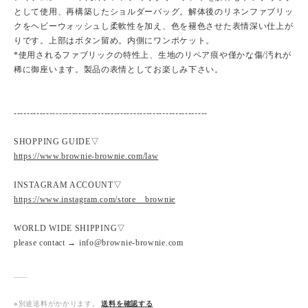
として使用、再構築したショルダーバッグ。解体後のリネンファブリッ
クをヘビーウォッシュし柔軟性を加え、色を褪色させた表情深い仕上が
りです。上部はボタン留め。内側にワンポケット。
*使用されるファブリックの特性上、生地のリペア痕や僅かな傷/汚れが
稀に御座います。製品の表情としてお楽しみ下さい。
------------------------------------------------------------
SHOPPING GUIDE▽
https://www.brownie-brownie.com/law
INSTAGRAM ACCOUNT▽
https://www.instagram.com/store__brownie
WORLD WIDE SHIPPING▽
please contact → info@brownie-brownie.com
※別途送料がかかります。
送料を確認する