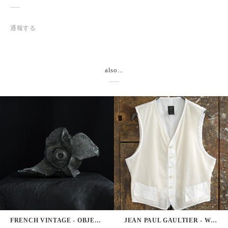
通報する
also...
FRENCH VINTAGE - OBJECT
JEAN PAUL GAULTIER - WHITE VEST