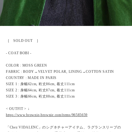
［ SOLD OUT ］
- COAT BOBI -
COLOR : MOSS GREEN
FABRIC : BODY→VELVET POLAR, LINING→COTTON SATIN
COUNTRY : MADE IN PARIS
SIZE 1 : 身幅62cm, 裄丈86cm, 着丈111cm
SIZE 2 : 身幅64cm, 裄丈87cm, 着丈111cm
SIZE 3 : 身幅66cm, 裄丈88cm, 着丈111cm
< OUTFIT > ↓
https://www.brownie-brownie.com/items/96585659
「Chez VIDALENC」のシグネチャーアイテム、ラグランスリーブの