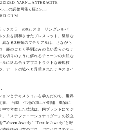
XIDIZED, YARN→ANTHRACITE
(-1cmの調整可能), 幅2.5cm
 BELGIUM
ラックカラーの925スターリングシルバー
ルク糸を調和させたブレスレット。繊細な
、異なる2種類のマテリアルは、さながら
の一部のごとく手馴染みの良い柔らかなテ
裁ち切りのように解れるチェーンの大胆な
ナルに絡み合うアブストラクトな表現技
つ、アートの域へと昇華されたテキスタイ
 -
ションとテキスタイルを学んだのち、世界
従事。 当時、生地の加工や刺繍、織物に
う中で考案した技法は、同ブランドにてジ
す。「ステファニーシュナイダー」の設立
n Jewerly” “Textile Jewerly”と呼
な縞模様や日本のボロ、バウハウスのアー