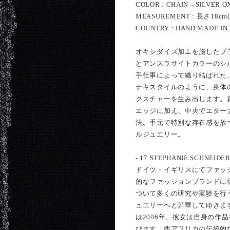
COLOR : CHAIN→SILVER O
MEASUREMENT : 長さ18cm
COUNTRY : HAND MADE IN
オキシダイズ加工を施したブ
とアンスラサイトカラーのシ
手仕事によって織り結ばれた
テキスタイルのように、身体
クスチャーを生み出します。
エッジに加え、中央でエター
法。手元で特別な存在感を放
ルジュエリー。
- 17 STEPHANIE SCHNEIDER
ドイツ・イギリスにてファッ
的なファッションブランドに
ついて多くの研究や実験を行
ュエリーへと昇華してゆきま
は2006年。彼女は自身の作品を”Wove
びます。西アフリカの伝統的