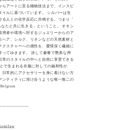
からアートに至る織物技法まで、インスピ
タイルに基づいています。 シルバーは生
ける人との化学反応に共鳴する。つまり「
ou / 常にあなたと共に生きる」ということ。 オキシ
着用者や環境へ対するジュエリーからのア
モヘア、シルク、リネンなどの天然素材と
テクスチャーへの感性を、愛情深く繊細に
作ってゆきます。 決して豪奢で艶美な押
日常のスタイルの中へと自然に享受できる
ことで生まれる衣服に対しての融和性が
、日常的にアクセサリーを身に着けない方
デンティティに溶け合うような唯一無二の
Belgium
---------------------
.com/law