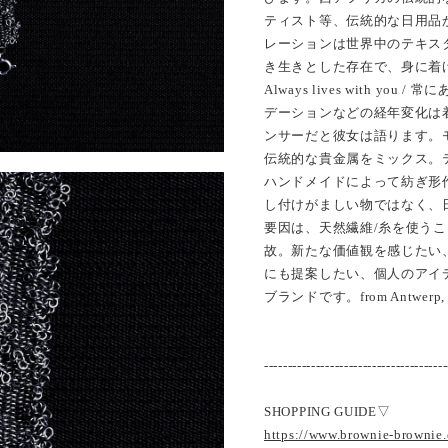
ティスト等、伝統的な日用品
レーションは世界中のテキス
き生きとした存在で、身に着
Always lives with y
デーションなどの経年変化は
ンサーだと彼女は語ります。
伝統的な貴金属をミックス。
ハンドメイドによって紡ぎ形
し付けがましい物ではなく、
要因は、天然繊維/糸を使う
故。新たな価値観を感じたい
にも提案したい、個人のアイ
ブランドです。from Antwerp, 
---------------------------------------
SHOPPING GUIDE▽
https://www.brownie-brownie