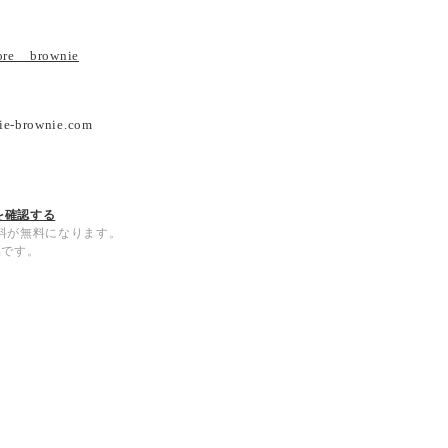
tore__brownie
ie-brownie.com
を確認する
内送料が無料になります。
品です。