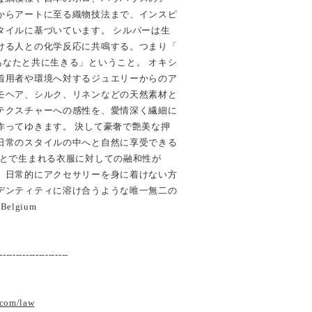
からアートに至る織物技法まで、インスピ
タイルに基づいています。 シルバーは生
ける人との化学反応に共鳴する。つまり「
ou / 常にあなたと共に生きる」ということ。 オキシ
着用者や環境へ対するジュエリーからのア
モヘア、シルク、リネンなどの天然素材と
テクスチャーへの感性を、愛情深く繊細に
作ってゆきます。 決して豪奢で艶美な押
日常のスタイルの中へと自然に享受できる
ことで生まれる衣服に対しての融和性が
、日常的にアクセサリーを身に着けない方
デンティティに溶け合うような唯一無二の
Belgium
---------------------
.com/law