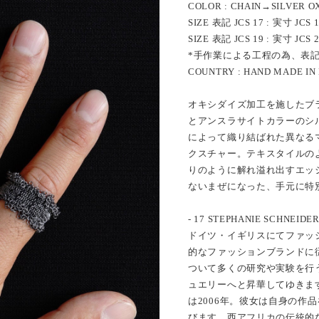
COLOR : CHAIN→SILVER O
SIZE 表記 JCS 17 : 実寸 JCS 
SIZE 表記 JCS 19 : 実寸 JCS 
*手作業による工程の為、表
COUNTRY : HAND MADE IN
オキシダイズ加工を施したブ
とアンスラサイトカラーのシ
によって織り結ばれた異なる
クスチャー。テキスタイルの
りのように解れ溢れ出すエッ
ないまぜになった、手元に特
- 17 STEPHANIE SCHNEIDER
ドイツ・イギリスにてファッ
的なファッションブランドに
ついて多くの研究や実験を行
ュエリーへと昇華してゆきま
は2006年。彼女は自身の作品を”Wove
びます。西アフリカの伝統的