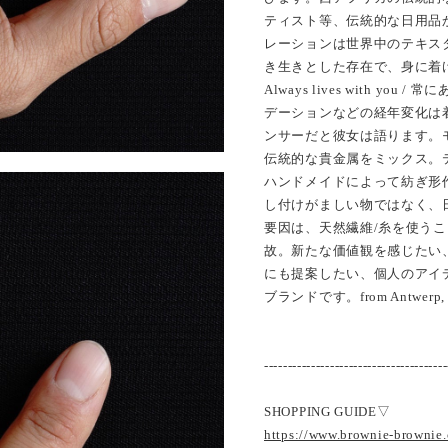
ティスト等、伝統的な日用品
レーションは世界中のテキス
き生きとした存在で、身に着
Always lives with y
デーションなどの経年変化は
ンサーだと彼女は語ります。
伝統的な貴金属をミックス。
ハンドメイドによって紡ぎ形
し付けがましい物ではなく、
要因は、天然繊維/糸を使う
故。新たな価値観を感じたい
にも提案したい、個人のアイ
ブランドです。from Antwerp, 
---------------------------------------
SHOPPING GUIDE▽
https://www.brownie-brownie