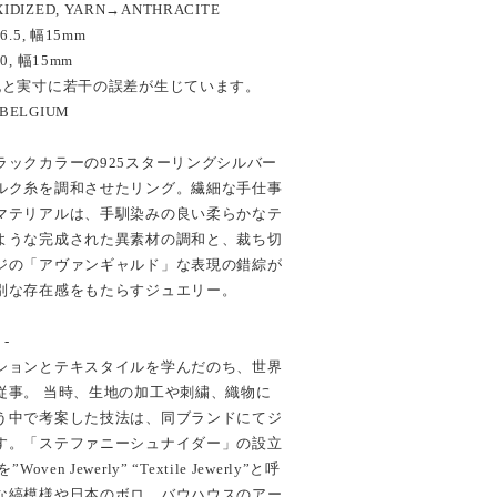
XIDIZED, YARN→ANTHRACITE
16.5, 幅15mm
20, 幅15mm
記と実寸に若干の誤差が生じています。
 BELGIUM
ラックカラーの925スターリングシルバー
ルク糸を調和させたリング。繊細な手仕事
マテリアルは、手馴染みの良い柔らかなテ
ような完成された異素材の調和と、裁ち切
ジの「アヴァンギャルド」な表現の錯綜が
別な存在感をもたらすジュエリー。
 -
ションとテキスタイルを学んだのち、世界
従事。 当時、生地の加工や刺繍、織物に
う中で考案した技法は、同ブランドにてジ
す。「ステファニーシュナイダー」の設立
n Jewerly” “Textile Jewerly”と呼
な縞模様や日本のボロ、バウハウスのアー