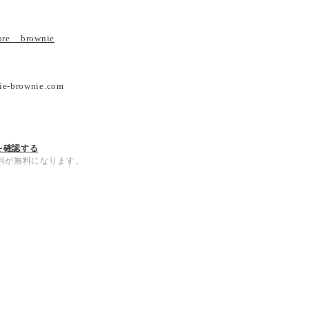
tore__brownie
ie-brownie.com
を確認する
内送料が無料になります。