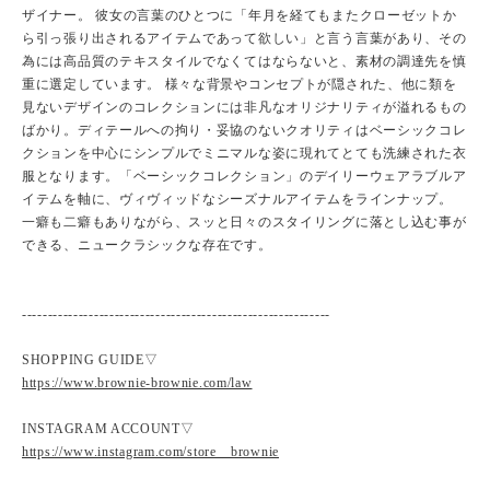
ザイナー。 彼女の言葉のひとつに「年月を経てもまたクローゼットか
ら引っ張り出されるアイテムであって欲しい」と言う言葉があり、その
為には高品質のテキスタイルでなくてはならないと、素材の調達先を慎
重に選定しています。 様々な背景やコンセプトが隠された、他に類を
見ないデザインのコレクションには非凡なオリジナリティが溢れるもの
ばかり。ディテールへの拘り・妥協のないクオリティはベーシックコレ
クションを中心にシンプルでミニマルな姿に現れてとても洗練された衣
服となります。「ベーシックコレクション」のデイリーウェアラブルア
イテムを軸に、ヴィヴィッドなシーズナルアイテムをラインナップ。
一癖も二癖もありながら、スッと日々のスタイリングに落とし込む事が
できる、ニュークラシックな存在です。
------------------------------------------------------------
SHOPPING GUIDE▽
https://www.brownie-brownie.com/law
INSTAGRAM ACCOUNT▽
https://www.instagram.com/store__brownie