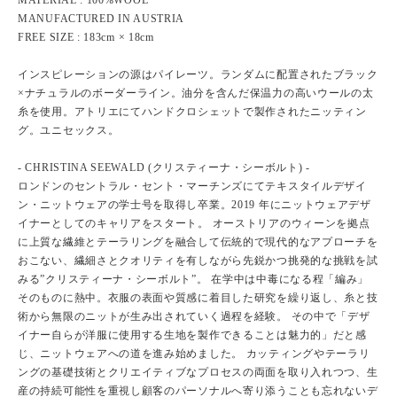
MATERIAL : 100%WOOL
MANUFACTURED IN AUSTRIA
FREE SIZE : 183cm × 18cm
インスピレーションの源はパイレーツ。ランダムに配置されたブラック
×ナチュラルのボーダーライン。油分を含んだ保温力の高いウールの太
糸を使用。アトリエにてハンドクロシェットで製作されたニッティン
グ。ユニセックス。
- CHRISTINA SEEWALD (クリスティーナ・シーボルト) -
ロンドンのセントラル・セント・マーチンズにてテキスタイルデザイ
ン・ニットウェアの学士号を取得し卒業。2019 年にニットウェアデザ
イナーとしてのキャリアをスタート。 オーストリアのウィーンを拠点
に上質な繊維とテーラリングを融合して伝統的で現代的なアプローチを
おこない、繊細さとクオリティを有しながら先鋭かつ挑発的な挑戦を試
みる”クリスティーナ・シーボルト”。 在学中は中毒になる程「編み」
そのものに熱中。衣服の表面や質感に着目した研究を繰り返し、糸と技
術から無限のニットが生み出されていく過程を経験。 その中で「デザ
イナー自らが洋服に使用する生地を製作できることは魅力的」だと感
じ、ニットウェアへの道を進み始めました。 カッティングやテーラリ
ングの基礎技術とクリエイティブなプロセスの両面を取り入れつつ、生
産の持続可能性を重視し顧客のパーソナルへ寄り添うことも忘れないデ