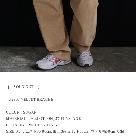
［ SOLD OUT ］
- U2399 VELVET BRAGHE -
COLOR : SUGAR
MATERIAL : 97%COTTON, 3%ELASTANE
COUNTRY : MADE IN ITALY
SIZE S : ウエスト76-96cm, 股上39cm, 股下68cm, ワタリ幅30cm, 裾幅