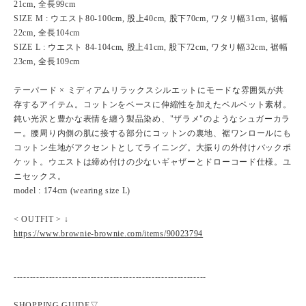
21cm, 全長99cm
SIZE M : ウエスト80-100cm, 股上40cm, 股下70cm, ワタリ幅31cm, 裾幅
22cm, 全長104cm
SIZE L : ウエスト 84-104cm, 股上41cm, 股下72cm, ワタリ幅32cm, 裾幅
23cm, 全長109cm
テーパード × ミディアムリラックスシルエットにモードな雰囲気が共
存するアイテム。コットンをベースに伸縮性を加えたベルベット素材。
鈍い光沢と豊かな表情を纏う製品染め、"ザラメ"のようなシュガーカラ
ー。腰周り内側の肌に接する部分にコットンの裏地、裾ワンロールにも
コットン生地がアクセントとしてライニング。大振りの外付けバックポ
ケット。ウエストは締め付けの少ないギャザーとドローコード仕様。ユ
ニセックス。
model : 174cm (wearing size L)
< OUTFIT > ↓
https://www.brownie-brownie.com/items/90023794
------------------------------------------------------------
SHOPPING GUIDE▽