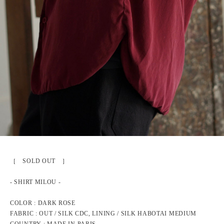
［ SOLD OUT ］
- SHIRT MILOU -
COLOR : DARK ROSE
FABRIC : OUT / SILK CDC, LINING / SILK HABOTAI MEDIUM
COUNTRY : MADE IN PARIS