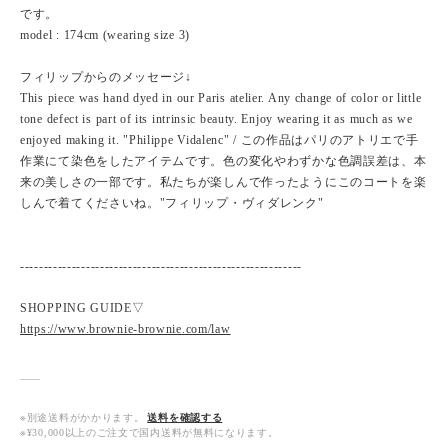
です。
model : 174cm (wearing size 3)
フィリップからのメッセージ↓
This piece was hand dyed in our Paris atelier. Any change of color or little
tone defect is part of its intrinsic beauty. Enjoy wearing it as much as we
enjoyed making it. "Philippe Vidalenc" / この作品はパリのアトリエで手
作業にて染色をしたアイテムです。色の変化やわずかな色調誤差は、本
来の美しさの一部です。私たちが楽しんで作ったようにこのコートを楽
しんで着てくださいね。"フィリップ・ヴィダレンク"
------------------------------------------------------------
SHOPPING GUIDE▽
https://www.brownie-brownie.com/law
※別途送料がかかります。
送料を確認する
※¥30,000以上のご注文で国内送料が無料になります。