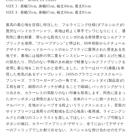
SIZE 3 : 肩幅53cm, 身幅65cm, 袖丈66cm, 着丈81cm
SIZE 4 : 肩幅55cm, 身幅67cm, 袖丈66cm, 着丈81cm
最高の着心地を目指し特注した、フルライニング仕様(ダブルシルク)の
贅沢なバンドカラーシャツ。表地は程よく厚手でシワになりにくく、通
気性に優れ軽量、滑らかな肌当たりとシボのある表情豊かなシルクファ
ブリックを使用。"クレープデシン"と呼ばれ、60年程前からクチュール
デザイナーやレッドカーペットのセレブリティに愛用された歴史ある生
地です。裏地には福井の羽二重をインスピレーションに織り上げた極上
の肌当たり、凹凸のない平織のきめ細かで軽量なシルクファブリックを
使用し着心地をこれでもかと追求しました。カラーはローズ(薔薇)を表
現した色気のあるディープレッド。24SSのブラウニーエクスクルーシ
ブシリーズ、フラワーガーデンの一角です。ガーメントダイ(製品染)の
工程を経て、細部のステッチが締まることで縮絨しパッカリングがつく
り出され、カラーレスの気取りのない印象を助長します。同色に染まっ
たホーンボタンは表情がありながらも、全体のトーンに統一されたミニ
マルパーツ。生地がドレープする程よいリラックスシルエット。背面の
サイドプリーツは肩周りの可動域を広げ心地良い着用感。ライニングシ
ルクとの織りのコントラストを楽しんでほしい、ロールアップ可能な2
ボタンの袖口。カラー/ファブリック/デザイン、全てにおいてデザイナ
ーのフィリップでしか創り出せない、スペシャルな掛け合わせのモデル