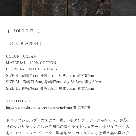
［ SOLD OUT ］
- U4236 BLAZER CC -
COLOR : CREAM
MATERIAL : 100% COTTON
COUNTRY : MADE IN ITALY
SIZE S : 肩幅71cm, 身幅64cm, 袖丈50cm, 着丈67cm
SIZE M : 肩幅73.5cm, 身幅67cm, 袖丈51.5cm, 着丈69cm
SIZE L : 肩幅76cm, 身幅70cm, 袖丈53cm, 着丈71cm
< OUTFIT > ↓
https://www.brownie-brownie.com/items/84776779
ドロップショルダーのスクエア型、5ボタンブレザージャケット。気取
りのないリラックスした雰囲気の漂うライトウェアー。高密度でハリの
あるコットンファブリック。製品染め、カジュアルとは違う品の良いク