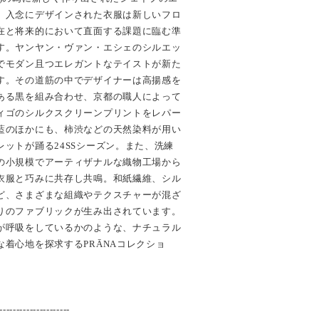
。入念にデザインされた衣服は新しいフロ
在と将来的において直面する課題に臨む準
す。ヤンヤン・ヴァン・エシェのシルエッ
でモダン且つエレガントなテイストが新た
す。その道筋の中でデザイナーは高揚感を
ある黒を組み合わせ、京都の職人によって
ィゴのシルクスクリーンプリントをレパー
藍のほかにも、柿渋などの天然染料が用い
ットが踊る24SSシーズン。また、洗練
の小規模でアーティザナルな織物工場から
衣服と巧みに共存し共鳴。和紙繊維、シル
ど、さまざまな組織やテクスチャーが混ざ
りのファブリックが生み出されています。
が呼吸をしているかのような、ナチュラル
着心地を探求するPRĀNAコレクショ
---------------------