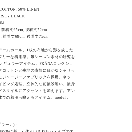
COTTON, 50% LINEN
ERSEY BLACK
UM
cm, 前着丈65cm, 後着丈72cm
cm, 前着丈68cm, 後着丈75cm
アームホール、1枚の布地から形を成した
フリーな着用感。毎シーズン素材の研究を
のレギュラーアイテム。PRĀNAコレクショ
クコットンと生地の表情に僅かなシャリっ
たジャージーファブリックを採用。ネッ
イピング処理。立体的な前後段違い、後身
ドスタイルにアクセントを加えます。アン
の着用も映えるアイテム。model :
プラーナ) -
人)の為に新しく作り出されたシェイプのエ