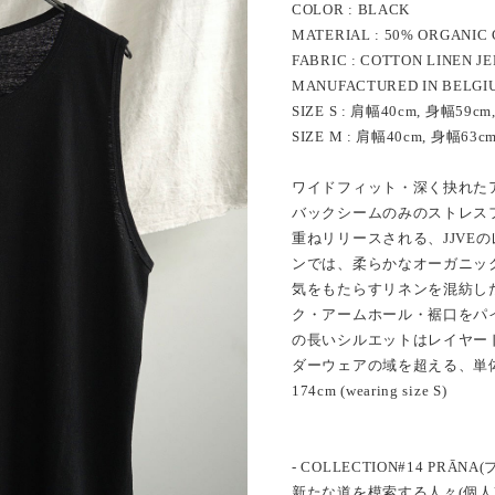
COLOR : BLACK
MATERIAL : 50% ORGANIC 
FABRIC : COTTON LINEN J
MANUFACTURED IN BELGI
SIZE S : 肩幅40cm, 身幅59
SIZE M : 肩幅40cm, 身幅63
ワイドフィット・深く抉れた
バックシームのみのストレス
重ねリリースされる、JJVE
ンでは、柔らかなオーガニッ
気をもたらすリネンを混紡し
ク・アームホール・裾口をパ
の長いシルエットはレイヤー
ダーウェアの域を超える、単体で
174cm (wearing size S)
- COLLECTION#14 PRĀNA(
新たな道を模索する人々(個