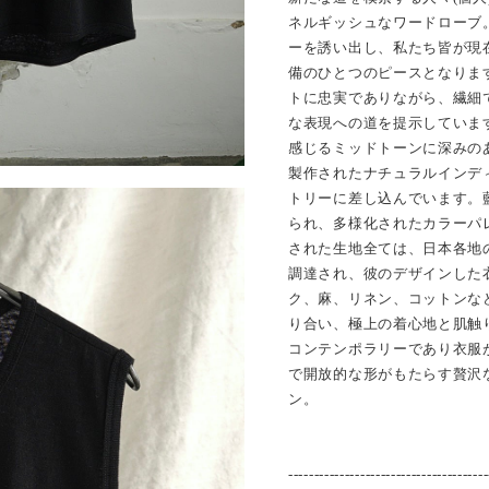
ネルギッシュなワードローブ
ーを誘い出し、私たち皆が現
備のひとつのピースとなりま
トに忠実でありながら、繊細
な表現への道を提示していま
感じるミッドトーンに深みの
製作されたナチュラルインデ
トリーに差し込んでいます。
られ、多様化されたカラーパレ
された生地全ては、日本各地
調達され、彼のデザインした
ク、麻、リネン、コットンな
り合い、極上の着心地と肌触
コンテンポラリーであり衣服
で開放的な形がもたらす贅沢な
ン。
---------------------------------------