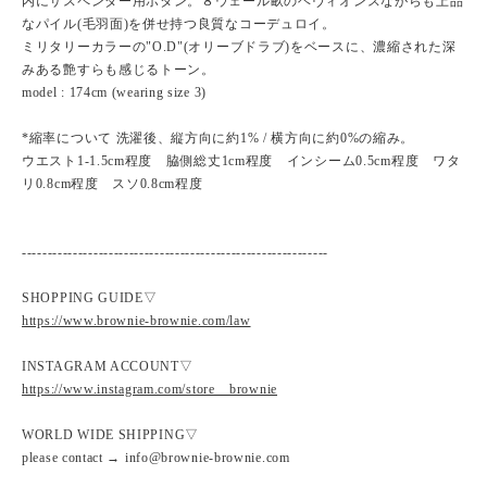
内にサスペンダー用ボタン。８ウェール畝のヘヴィオンスながらも上品
なパイル(毛羽面)を併せ持つ良質なコーデュロイ。
ミリタリーカラーの"O.D"(オリーブドラブ)をベースに、濃縮された深
みある艶すらも感じるトーン。
model : 174cm (wearing size 3)
*縮率について 洗濯後、縦方向に約1% / 横方向に約0%の縮み。
ウエスト1-1.5cm程度 脇側総丈1cm程度 インシーム0.5cm程度 ワタ
リ0.8cm程度 スソ0.8cm程度
------------------------------------------------------------
SHOPPING GUIDE▽
https://www.brownie-brownie.com/law
INSTAGRAM ACCOUNT▽
https://www.instagram.com/store__brownie
WORLD WIDE SHIPPING▽
please contact → info@brownie-brownie.com