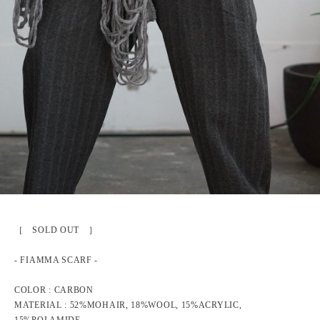
［ SOLD OUT ］
- FIAMMA SCARF -
COLOR : CARBON
MATERIAL : 52%MOHAIR, 18%WOOL, 15%ACRYLIC,