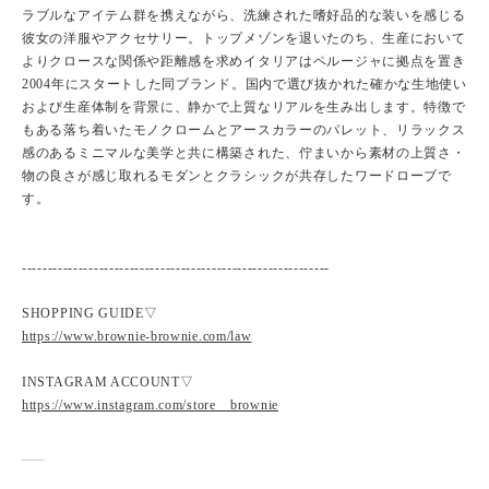
ラブルなアイテム群を携えながら、洗練された嗜好品的な装いを感じる
彼女の洋服やアクセサリー。トップメゾンを退いたのち、生産において
よりクロースな関係や距離感を求めイタリアはペルージャに拠点を置き
2004年にスタートした同ブランド。国内で選び抜かれた確かな生地使い
および生産体制を背景に、静かで上質なリアルを生み出します。特徴で
もある落ち着いたモノクロームとアースカラーのパレット、リラックス
感のあるミニマルな美学と共に構築された、佇まいから素材の上質さ・
物の良さが感じ取れるモダンとクラシックが共存したワードローブで
す。
------------------------------------------------------------
SHOPPING GUIDE▽
https://www.brownie-brownie.com/law
INSTAGRAM ACCOUNT▽
https://www.instagram.com/store__brownie