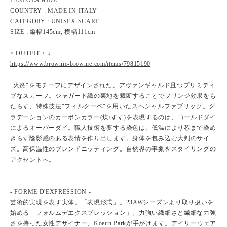
15%POLAMIDE
COUNTRY : MADE IN ITALY
CATEGORY : UNISEX SCARF
SIZE : 縦幅145cm, 横幅111cm
< OUTFIT > ↓
https://www.brownie-brownie.com/items/79815190
"火炎"をモチーフにデザインされた、アヴァンギャルド且つプリミティ
ブなスカーフ。ジャガード織の裏地を裁断することでフリンジ効果をも
たらす、特殊技法"フィルクーペ"を用いたスペシャルファブリック。グ
ラデーションのカーボンカラー(煤/すす)を表現するのは、コールドダイ
によるオーバーダイ。職人技術を要する染色は、低温により芯まで染め
きらず陰影感のある表情を作り出します。身体を包み込む大判のサイ
ズ。高保温性のブレンドニッティング。自然界の事象をスタイリングの
アクセントへ。
- FORME D'EXPRESSION -
芸術的実現を表す実体。「表現形式」。23AWシーズンより取り扱いを
始める「フォルムデエクスプレッション」。力強い繊細さと繊細な力強
さを持った女性デザイナー、Koeun Parkが手がけます。デイリーウェア