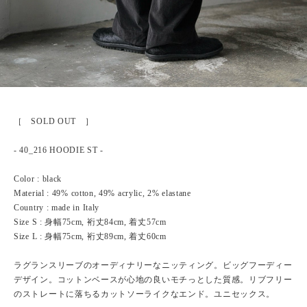
［ SOLD OUT ］
- 40_216 HOODIE ST -
Color : black
Material : 49% cotton, 49% acrylic, 2% elastane
Country : made in Italy
Size S : 身幅75cm, 裄丈84cm, 着丈57cm
Size L : 身幅75cm, 裄丈89cm, 着丈60cm
ラグランスリーブのオーディナリーなニッティング。ビッグフーディー
デザイン。コットンベースが心地の良いモチっとした質感。リブフリー
のストレートに落ちるカットソーライクなエンド。ユニセックス。