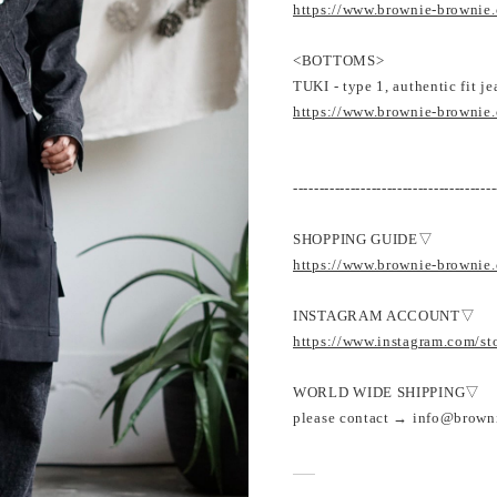
https://www.brownie-brownie
<BOTTOMS>
TUKI - type 1, authentic fit j
https://www.brownie-brownie
---------------------------------------
SHOPPING GUIDE▽
https://www.brownie-brownie
INSTAGRAM ACCOUNT▽
https://www.instagram.com/s
WORLD WIDE SHIPPING▽
please contact → info@brown