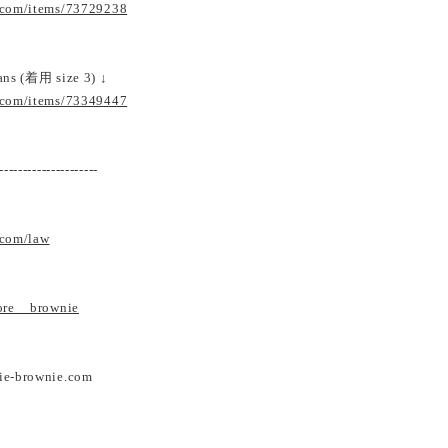
.com/items/73729238
eans (着用 size 3) ↓
.com/items/73349447
---------------------
.com/law
tore__brownie
ie-brownie.com