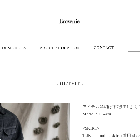
CONTACT
/ DESIGNERS
ABOUT / LOCATION
- OUTFIT -
アイテム詳細は下記URLより
Model : 174cm
<SKIRT>
TUKI - combat skirt (着用 size