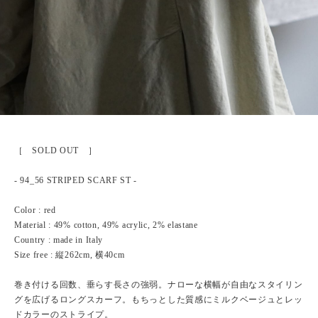
［ SOLD OUT ］
- 94_56 STRIPED SCARF ST -
Color : red
Material : 49% cotton, 49% acrylic, 2% elastane
Country : made in Italy
Size free : 縦262cm, 横40cm
巻き付ける回数、垂らす長さの強弱。ナローな横幅が自由なスタイリン
グを広げるロングスカーフ。もちっとした質感にミルクベージュとレッ
ドカラーのストライプ。