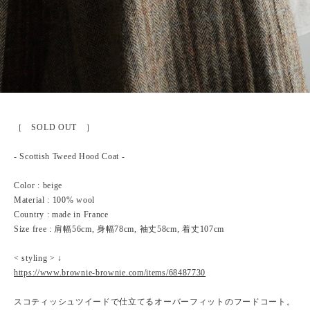
［ SOLD OUT ］
- Scottish Tweed Hood Coat -
Color : beige
Material : 100% wool
Country : made in France
Size free : 肩幅56cm, 身幅78cm, 袖丈58cm, 着丈107cm
< styling > ↓
https://www.brownie-brownie.com/items/68487730
スコティッシュツイードで仕立てるオーバーフィットのフードコート。