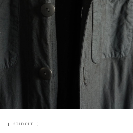
［ SOLD OUT ］