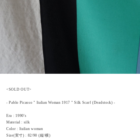
<SOLD OUT>
- Pablo Picasso " Italian Woman 1917 " Silk Scarf (Deadstock) -
Era : 1990's
Material : silk
Color : Italian woman
Size(実寸) : 82/90 (縦/横)