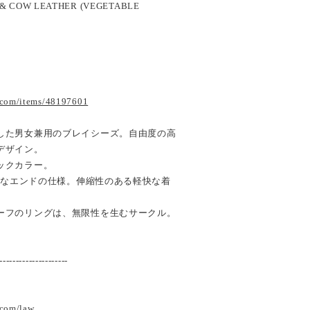
E & COW LEATHER (VEGETABLE
.com/items/48197601
した男女兼用のブレイシーズ。自由度の高
デザイン。
ックカラー。
可能なエンドの仕様。伸縮性のある軽快な着
ーフのリングは、無限性を生むサークル。
---------------------
.com/law