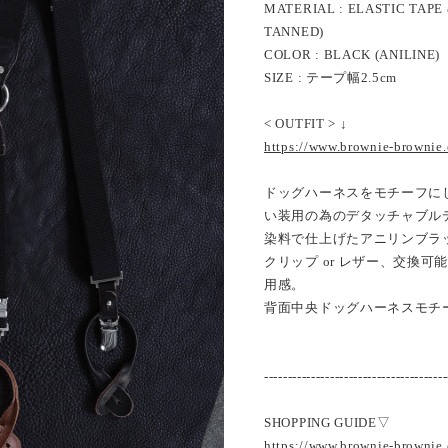
MATERIAL : ELASTIC TAP
TANNED)
COLOR : BLACK (ANILINE)
SIZE : テープ幅2.5cm
< OUTFIT > ↓
https://www.brownie-brownie
ドッグハーネスをモチーフに
い装用の為のデタッチャブル
染料で仕上げたアニリンブラ
クリップ or レザー、交換
用感。
背面中央ドッグハーネスモチ
---------------------------------------
SHOPPING GUIDE▽
https://www.brownie-brownie