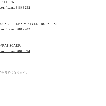
 PATTERN↓
.com/items/38803232
RSIZE FIT, DENIM STYLE TROUSERS↓
.com/items/38802902
G WRAP SCARF↓
.com/items/38800994
内送料が無料になります。