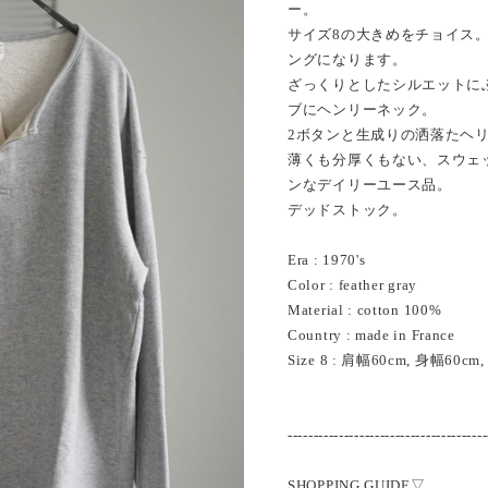
ー。
サイズ8の大きめをチョイス
ングになります。
ざっくりとしたシルエットに
ブにヘンリーネック。
2ボタンと生成りの洒落たヘ
薄くも分厚くもない、スウェ
ンなデイリーユース品。
デッドストック。
Era : 1970's
Color : feather gray
Material : cotton 100%
Country : made in France
Size 8 : 肩幅60cm, 身幅60c
---------------------------------------
SHOPPING GUIDE▽