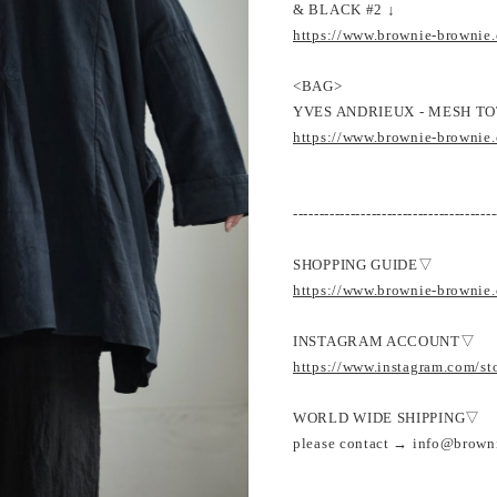
& BLACK #2 ↓
https://www.brownie-brownie
<BAG>
YVES ANDRIEUX - MESH TO
https://www.brownie-brownie
---------------------------------------
SHOPPING GUIDE▽
https://www.brownie-brownie
INSTAGRAM ACCOUNT▽
https://www.instagram.com/s
WORLD WIDE SHIPPING▽
please contact → info@brown