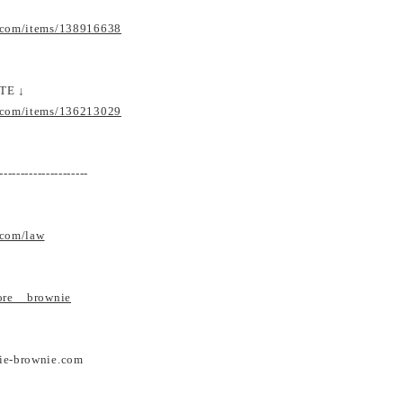
.com/items/138916638
TE ↓
.com/items/136213029
---------------------
.com/law
tore__brownie
ie-brownie.com