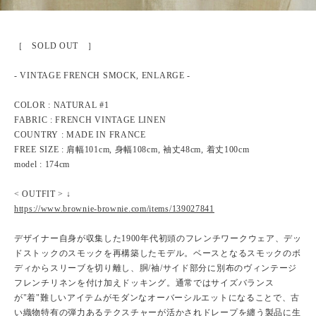
［ SOLD OUT ］
- VINTAGE FRENCH SMOCK, ENLARGE -
COLOR : NATURAL #1
FABRIC : FRENCH VINTAGE LINEN
COUNTRY : MADE IN FRANCE
FREE SIZE : 肩幅101cm, 身幅108cm, 袖丈48cm, 着丈100cm
model : 174cm
< OUTFIT > ↓
https://www.brownie-brownie.com/items/139027841
デザイナー自身が収集した1900年代初頭のフレンチワークウェア、デッ
ドストックのスモックを再構築したモデル。ベースとなるスモックのボ
ディからスリーブを切り離し、胴/袖/サイド部分に別布のヴィンテージ
フレンチリネンを付け加えドッキング。通常ではサイズバランス
が"着"難しいアイテムがモダンなオーバーシルエットになることで、古
い織物特有の弾力あるテクスチャーが活かされドレープを纏う製品に生