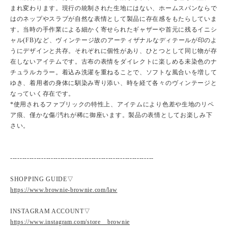
まれ変わります。現行の統制された生地にはない、ホームスパンならで
はのネップやスラブが自然な表情として製品に存在感をもたらしていま
す。当時の手作業による細かく寄せられたギャザーや首元に残るイニシ
ャル(FB)など、ヴィンテージ故のアーティザナルなディテールが印のよ
うにデザインと共存。それぞれに個性があり、ひとつとして同じ物が存
在しないアイテムです。古布の表情をダイレクトに楽しめる未染色のナ
チュラルカラー。着込み洗濯を重ねることで、ソフトな風合いを増して
ゆき、着用者の身体に馴染み寄り添い、時を経て各々のヴィンテージと
なっていく存在です。
*使用されるファブリックの特性上、アイテムにより色差や生地のリペ
ア痕、僅かな傷/汚れが稀に御座います。製品の表情としてお楽しみ下
さい。
------------------------------------------------------------
SHOPPING GUIDE▽
https://www.brownie-brownie.com/law
INSTAGRAM ACCOUNT▽
https://www.instagram.com/store__brownie