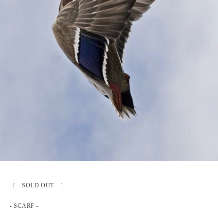
［ SOLD OUT ］
- SCARF -