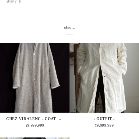
通報する
also...
CHEZ VIDALENC - COAT BOBI HARRIS TWEED FELT (MOON)
- OUTFIT -
¥9,999,999
¥9,999,999