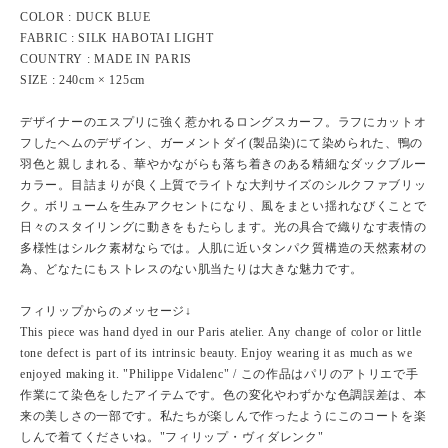
COLOR : DUCK BLUE
FABRIC : SILK HABOTAI LIGHT
COUNTRY : MADE IN PARIS
SIZE : 240cm × 125cm
デザイナーのエスプリに強く惹かれるロングスカーフ。ラフにカットオ
フしたヘムのデザイン、ガーメントダイ(製品染)にて染められた、鴨の
羽色と親しまれる、華やかながらも落ち着きのある精細なダックブルー
カラー。目詰まりが良く上質でライトな大判サイズのシルクファブリッ
ク。ボリュームを生みアクセントになり、風をまとい揺れなびくことで
日々のスタイリングに動きをもたらします。光の具合で織りなす表情の
多様性はシルク素材ならでは。人肌に近いタンパク質構造の天然素材の
為、どなたにもストレスのない肌当たりは大きな魅力です。
フィリップからのメッセージ↓
This piece was hand dyed in our Paris atelier. Any change of color or little
tone defect is part of its intrinsic beauty. Enjoy wearing it as much as we
enjoyed making it. "Philippe Vidalenc" / この作品はパリのアトリエで手
作業にて染色をしたアイテムです。色の変化やわずかな色調誤差は、本
来の美しさの一部です。私たちが楽しんで作ったようにこのコートを楽
しんで着てくださいね。"フィリップ・ヴィダレンク"