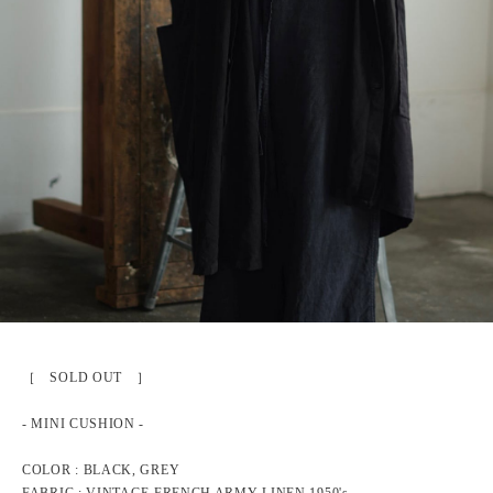
［ SOLD OUT ］
- MINI CUSHION -
COLOR : BLACK, GREY