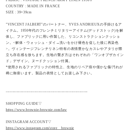
FABRIC : VINTAGE FRENCH ARMY LINEN 1950's
COUNTRY : MADE IN FRANCE
SIZE : 39×39cm
"VINCENT JALBERT"のパートナー、YVES ANDRIEUXの手掛けるア
イテム。1950年代のフレンチミリタリーアイテム(デッドストック)を解
体し、ファブリックに用い作製した、リコンストラクションクッショ
ン。<解体・ウォッシュ・ダイ→洗いをかけ褪色を促した後に再染色
>。ヴィンテージフレンチリネン特有の表情豊かなカスレやアタリが際
立ち存在感を放ちます。生地の繋ぎ方はそれぞれの「ワンオブザカイン
ド」デザイン。ヌードクッション付属。
*使用されるファブリックの特性上、生地のリペア痕や僅かな傷/汚れが
稀に御座います。製品の表情としてお楽しみ下さい。
------------------------------------------------------------
SHOPPING GUIDE▽
https://www.brownie-brownie.com/law
INSTAGRAM ACCOUNT▽
https://www.instagram.com/store__brownie