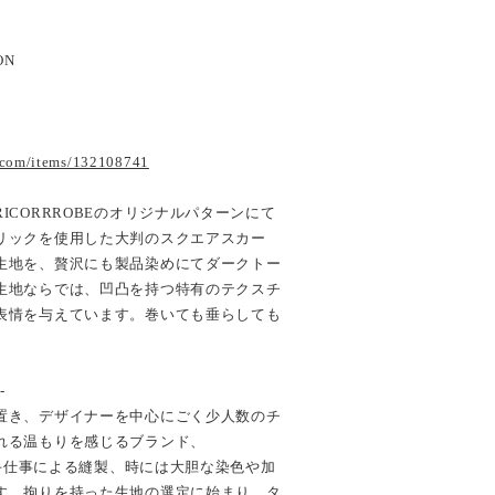
ON
.com/items/132108741
ICORRROBEのオリジナルパターンにて
リックを使用した大判のスクエアスカー
生地を、贅沢にも製品染めにてダークトー
生地ならでは、凹凸を持つ特有のテクスチ
表情を与えています。巻いても垂らしても
-
置き、デザイナーを中心にごく少人数のチ
れる温もりを感じるブランド、
寧な手仕事による縫製、時には大胆な染色や加
す。拘りを持った生地の選定に始まり、タ