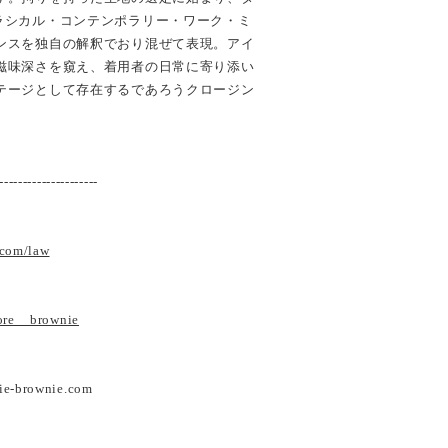
ラシカル・コンテンポラリー・ワーク・ミ
ンスを独自の解釈でおり混ぜて表現。アイ
滋味深さを窺え、着用者の日常に寄り添い
テージとして存在するであろうクロージン
---------------------
.com/law
tore__brownie
ie-brownie.com