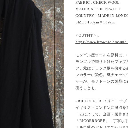
FABRIC : CHECK WOOL
MATERIAL : 100%WOOL
COUNTRY : MADE IN LOND
SIZE : 153cm × 139cm
< OUTFIT > ↓
https://www.brownie-brownie
モンゴル産ウールを原料に、R
モンゴルで織り上げたファブ
フ。元はチェック柄を擁する
ンカラーに染色。織チェック
ャーが、モノトーンの製品に
覆うことも。
- RICORRROBE / リコローブ 
イギリス・ロンドンに拠点を
ームによって、企画・製作さ
「RICORRROBE」。丁
工を自社のアトリエで行いま