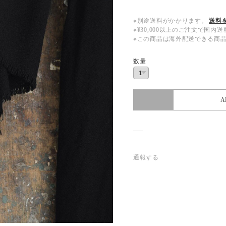
※別途送料がかかります。
送料
※¥30,000以上のご注文で国
※この商品は海外配送できる商
数量
A
通報する