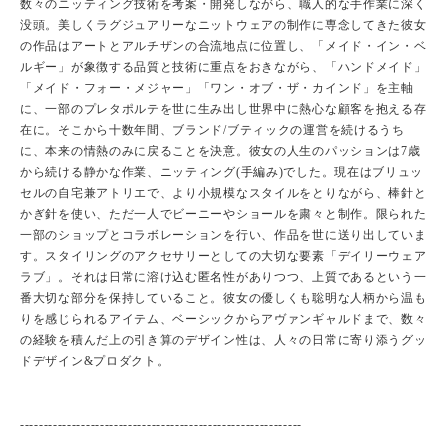
数々のニッティング技術を考案・開発しながら、職人的な手作業に深く
没頭。美しくラグジュアリーなニットウェアの制作に専念してきた彼女
の作品はアートとアルチザンの合流地点に位置し、「メイド・イン・ベ
ルギー」が象徴する品質と技術に重点をおきながら、「ハンドメイド」
「メイド・フォー・メジャー」「ワン・オブ・ザ・カインド」を主軸
に、一部のプレタポルテを世に生み出し世界中に熱心な顧客を抱える存
在に。そこから十数年間、ブランド/ブティックの運営を続けるうち
に、本来の情熱のみに戻ることを決意。彼女の人生のパッションは7歳
から続ける静かな作業、ニッティング(手編み)でした。現在はブリュッ
セルの自宅兼アトリエで、より小規模なスタイルをとりながら、棒針と
かぎ針を使い、ただ一人でビーニーやショールを粛々と制作。限られた
一部のショップとコラボレーションを行い、作品を世に送り出していま
す。スタイリングのアクセサリーとしての大切な要素「デイリーウェア
ラブ」。それは日常に溶け込む匿名性がありつつ、上質であるという一
番大切な部分を保持していること。彼女の優しくも聡明な人柄から温も
りを感じられるアイテム、ベーシックからアヴァンギャルドまで、数々
の経験を積んだ上の引き算のデザイン性は、人々の日常に寄り添うグッ
ドデザイン&プロダクト。
------------------------------------------------------------