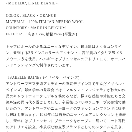
- MODEL07, LINED BEANIE -
COLOR : BLACK × ORANGE
MATERIAL : 100% ITALIAN MERINO WOOL
COUNTORY : MADE IN BELGIUM
FREE SIZE : 高さ21cm, 横幅29cm (平置き)
トップにホールのあるユニークなデザイン。最上部はオクタゴンライ
ン、並列する2ライン/2カラーのアクセント。高品質のイタリア製メリ
ノウール糸を使用。ベルギーはブリュッセルのアトリエにて、オールハ
ンドニッティングで制作されています。
- ISABELLE BAINES (イザベル・ベインズ) -
アントワープ王立美術アカデミーの衣装デザイン科で学んだイザベル・
ベインズ。最終学年の発表会では「マルタン・マルジェラ」が彼女の作
品のキャットウォークモデルを務めるなど、様々な感性や才能たちと交
流を深め同時代を過ごしました。卒業後はパリやジュネーブの劇場で働
いたのち、アントワープやニューヨークのファッションブランドに従事
し経験を重ねます。1985年には自身のニットウェアコレクションを発表
し、翌年にはブリュッセルにブティックをオープン、続いてニット専門
のアトリエを設立。小規模な独立系ブランドとしてのスタイルを貫き、