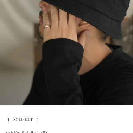
［ SOLD OUT ］
- SKEWED DERBY 3.0 -