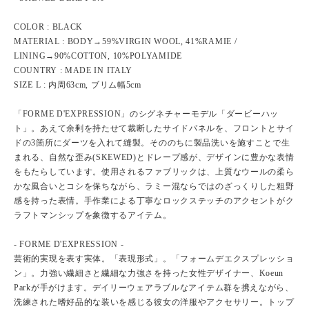
COLOR : BLACK
MATERIAL : BODY→59%VIRGIN WOOL, 41%RAMIE /
LINING→90%COTTON, 10%POLYAMIDE
COUNTRY : MADE IN ITALY
SIZE L : 内周63cm, ブリム幅5cm
「FORME D'EXPRESSION」のシグネチャーモデル「ダービーハッ
ト」。あえて余剰を持たせて裁断したサイドパネルを、フロントとサイ
ドの3箇所にダーツを入れて縫製。そののちに製品洗いを施すことで生
まれる、自然な歪み(SKEWED)とドレープ感が、デザインに豊かな表情
をもたらしています。使用されるファブリックは、上質なウールの柔ら
かな風合いとコシを保ちながら、ラミー混ならではのざっくりした粗野
感を持った表情。手作業による丁寧なロックステッチのアクセントがク
ラフトマンシップを象徴するアイテム。
- FORME D'EXPRESSION -
芸術的実現を表す実体。「表現形式」。「フォームデエクスプレッショ
ン」。力強い繊細さと繊細な力強さを持った女性デザイナー、Koeun
Parkが手がけます。デイリーウェアラブルなアイテム群を携えながら、
洗練された嗜好品的な装いを感じる彼女の洋服やアクセサリー。トップ