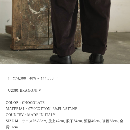
［ ¥74,300 - 40% = ¥44,580 ］
- U2391 BRAGONI V -
COLOR : CHOCOLATE
MATERIAL : 97%COTTON, 3%ELASTANE
COUNTRY : MADE IN ITALY
SIZE M : ウエス76-88cm, 股上42cm, 股下54cm, 渡幅40cm, 裾幅28cm, 全
長91cm