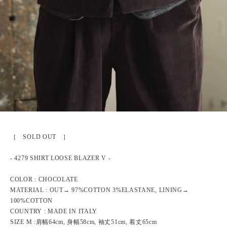
［ SOLD OUT ］
- 4279 SHIRT LOOSE BLAZER V -
COLOR : CHOCOLATE
MATERIAL : OUT→ 97%COTTON 3%ELASTANE, LINING→
100%COTTON
COUNTRY : MADE IN ITALY
SIZE M :肩幅64cm, 身幅58cm, 袖丈51cm, 着丈65cm