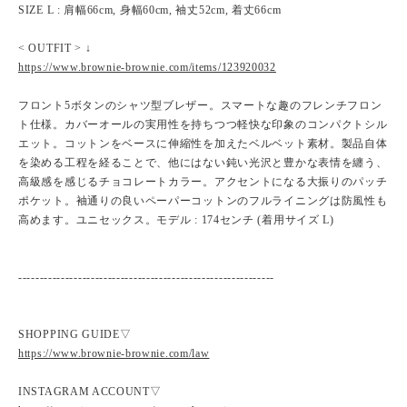
SIZE L : 肩幅66cm, 身幅60cm, 袖丈52cm, 着丈66cm
< OUTFIT > ↓
https://www.brownie-brownie.com/items/123920032
フロント5ボタンのシャツ型ブレザー。スマートな趣のフレンチフロン
ト仕様。カバーオールの実用性を持ちつつ軽快な印象のコンパクトシル
エット。コットンをベースに伸縮性を加えたベルベット素材。製品自体
を染める工程を経ることで、他にはない鈍い光沢と豊かな表情を纏う、
高級感を感じるチョコレートカラー。アクセントになる大振りのパッチ
ポケット。袖通りの良いペーパーコットンのフルライニングは防風性も
高めます。ユニセックス。モデル : 174センチ (着用サイズ L)
------------------------------------------------------------
SHOPPING GUIDE▽
https://www.brownie-brownie.com/law
INSTAGRAM ACCOUNT▽