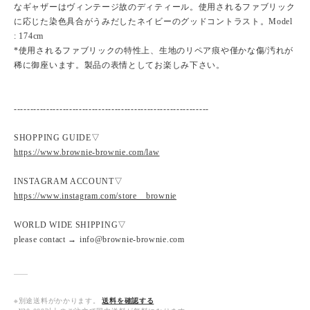
なギャザーはヴィンテージ故のディティール。使用されるファブリック
に応じた染色具合がうみだしたネイビーのグッドコントラスト。Model
: 174cm
*使用されるファブリックの特性上、生地のリペア痕や僅かな傷/汚れが
稀に御座います。製品の表情としてお楽しみ下さい。
------------------------------------------------------------
SHOPPING GUIDE▽
https://www.brownie-brownie.com/law
INSTAGRAM ACCOUNT▽
https://www.instagram.com/store__brownie
WORLD WIDE SHIPPING▽
please contact → info@brownie-brownie.com
※別途送料がかかります。
送料を確認する