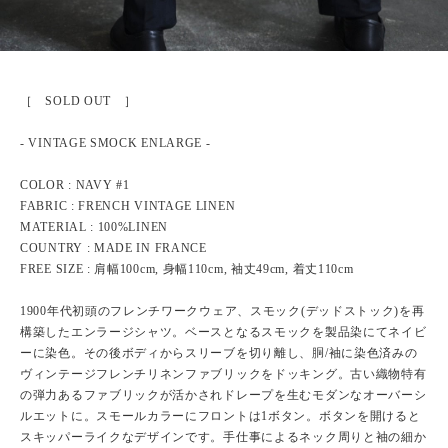
［ SOLD OUT ］
- VINTAGE SMOCK ENLARGE -
COLOR : NAVY #1
FABRIC : FRENCH VINTAGE LINEN
MATERIAL : 100%LINEN
COUNTRY : MADE IN FRANCE
FREE SIZE : 肩幅100cm, 身幅110cm, 袖丈49cm, 着丈110cm
1900年代初頭のフレンチワークウェア、スモック(デッドストック)を再
構築したエンラージシャツ。ベースとなるスモックを製品染にてネイビ
ーに染色。その後ボディからスリーブを切り離し、胴/袖に染色済みの
ヴィンテージフレンチリネンファブリックをドッキング。古い織物特有
の弾力あるファブリックが活かされドレープを生むモダンなオーバーシ
ルエットに。スモールカラーにフロントは1ボタン。ボタンを開けると
スキッパーライクなデザインです。手仕事によるネック周りと袖の細か