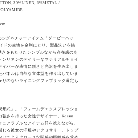
TON, 30%LINEN, 6%METAL /
POLYAMIDE
5cm
ION」のシグネチャーアイテム「ダービーハッ
サイドの生地を余剰にとり、製品洗いを施
)て動きをもたせたシンプルながら存在感のあ
トンリネンのデイリーなマテリアルチョイ
ァイバーが表情に鋭さと光沢を生み出しま
たパネルは自然な立体型を作り出していま
かりのないライニングファブリック選定も
現形式」。「フォームデエクスプレッショ
強さを持った女性デザイナー、Koeun
ーウェアラブルなアイテム群を携えながら、
感じる彼女の洋服やアクセサリー。トップ
おいてよりクロースな関係や距離感を求め