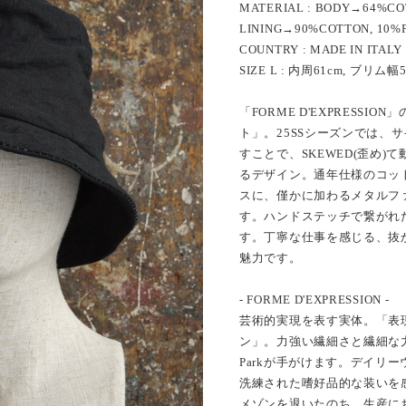
MATERIAL : BODY→64%COT
LINING→90%COTTON, 10%
COUNTRY : MADE IN ITALY
SIZE L : 内周61cm, ブリム幅
「FORME D'EXPRESS
ト」。25SSシーズンでは、
すことで、SKEWED(歪め
るデザイン。通年仕様のコッ
スに、僅かに加わるメタルフ
す。ハンドステッチで繋がれ
す。丁寧な仕事を感じる、抜
魅力です。
- FORME D'EXPRESSION -
芸術的実現を表す実体。「表
ン」。力強い繊細さと繊細な力
Parkが手がけます。デイリ
洗練された嗜好品的な装いを
メゾンを退いたのち、生産に