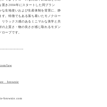
置き2004年にスタートした同ブラン
かな生地使いおよび生産体制を背景に、静
ます。特徴でもある落ち着いたモノクロー
、リラックス感のあるミニマルな美学と共
材の上質さ・物の良さが感じ取れるモダン
ドローブです。
---------------------
.com/law
tore__brownie
ie-brownie.com