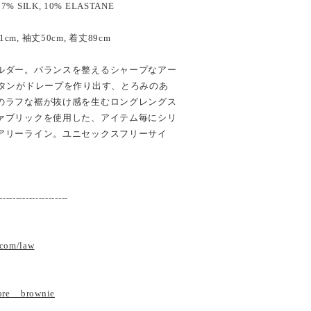
27% SILK, 10% ELASTANE
71cm, 袖丈50cm, 着丈89cm
ルダー。バランスを整えるシャープなアー
スタンがドレープを作り出す、とろみのあ
のラフな裾が抜け感を生むロングレングス
ァブリックを使用した、アイテム毎にシリ
アリーライン。ユニセックスフリーサイ
---------------------
.com/law
tore__brownie